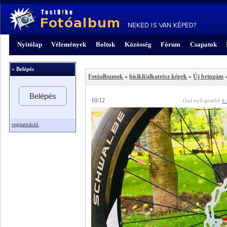
Nyitólap
Vélemények
Boltok
Közösség
Fórum
Csapatok
» Belépés
Fotóalbumok
»
bicikli/alkatrész képek
»
Új bringám
»
Belépés
‹
10/12
(bal nyíl gomb)
regisztráció