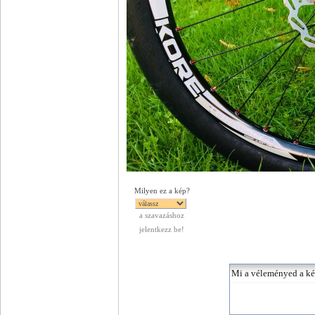
Milyen ez a kép?
a szavazáshoz
jelentkezz be!