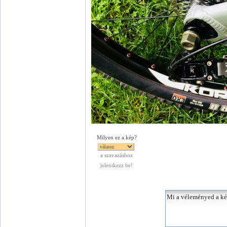
Milyen ez a kép?
a szavazáshoz
jelentkezz be!