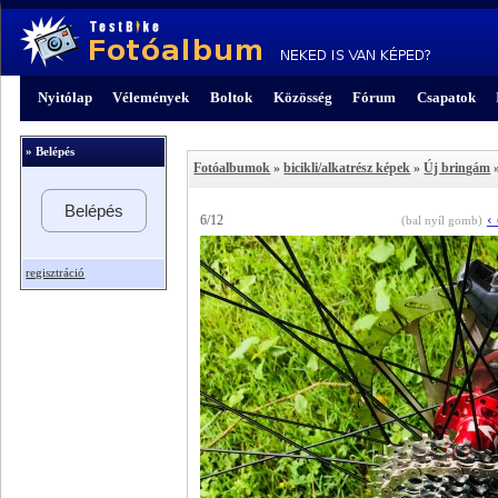
Nyitólap
Vélemények
Boltok
Közösség
Fórum
Csapatok
» Belépés
Fotóalbumok
»
bicikli/alkatrész képek
»
Új bringám
»
Belépés
‹
6/12
(bal nyíl gomb)
regisztráció