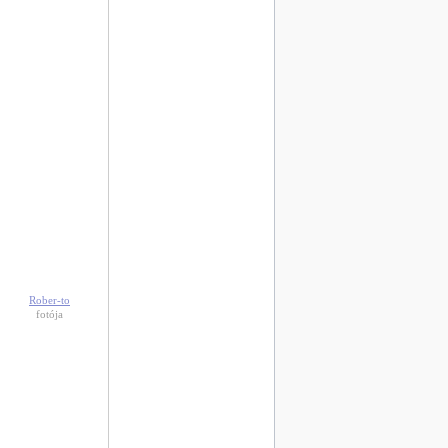
Rober-to
fotója