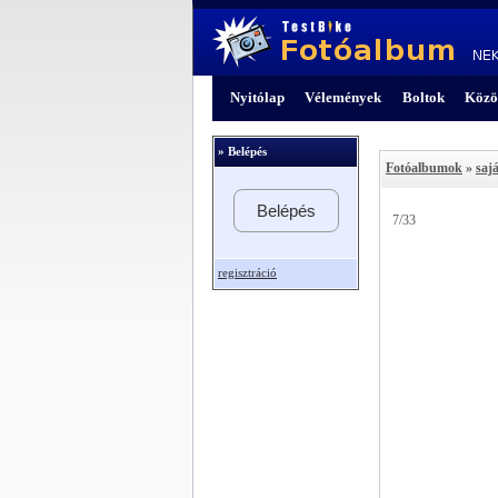
Nyitólap
Vélemények
Boltok
Közö
» Belépés
Fotóalbumok
»
sajá
Belépés
7/33
regisztráció