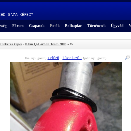
sség
Fórum
Csapatok
Fotók
Bolhapiac
Történetek
Ügyvéd
W
t tekerés képei
»
Klein Q-Carbon Team 2003
» #7
‹ előző
következő ›
(bal nyíl gomb)
(jobb nyíl gomb)