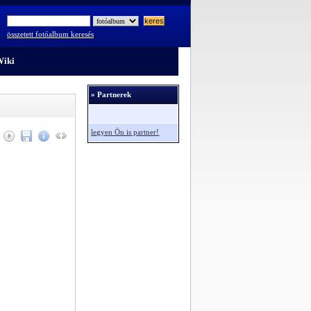
összetett fotóalbum keresés
iki
» Partnerek
legyen Ön is partner!