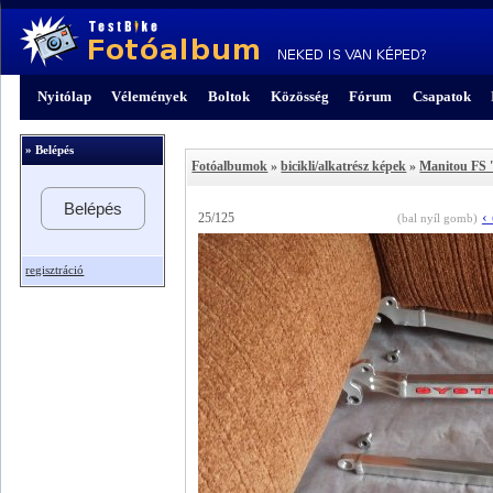
Nyitólap
Vélemények
Boltok
Közösség
Fórum
Csapatok
» Belépés
Fotóalbumok
»
bicikli/alkatrész képek
»
Manitou FS 
Belépés
‹
25/125
(bal nyíl gomb)
regisztráció