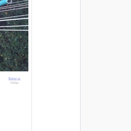
Rober-to
fotója