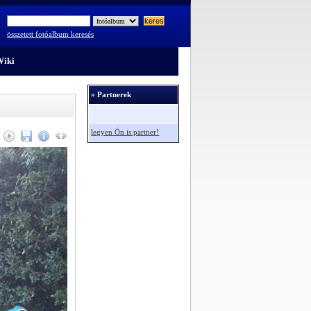
összetett fotóalbum keresés
iki
» Partnerek
legyen Ön is partner!