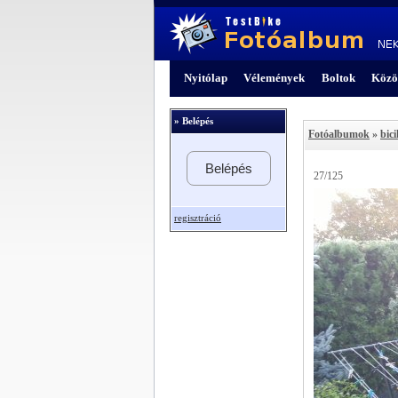
Nyitólap
Vélemények
Boltok
Közö
» Belépés
Fotóalbumok
»
bici
Belépés
27/125
regisztráció