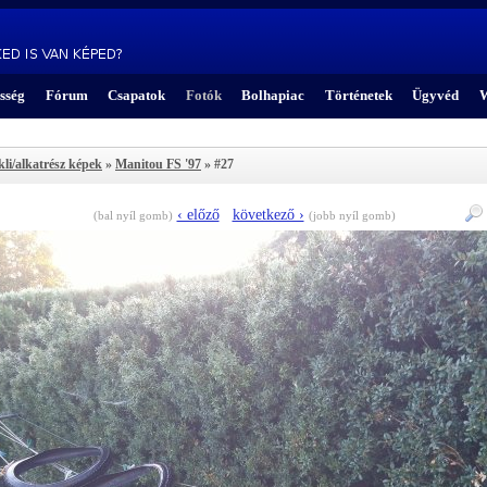
sség
Fórum
Csapatok
Fotók
Bolhapiac
Történetek
Ügyvéd
W
kli/alkatrész képek
»
Manitou FS '97
» #27
‹ előző
következő ›
(bal nyíl gomb)
(jobb nyíl gomb)