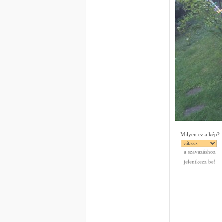
Milyen ez a kép?
a szavazáshoz
jelentkezz be!