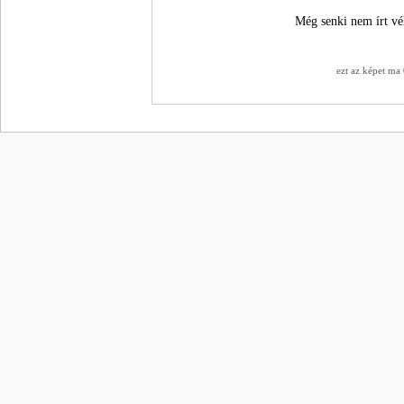
Még senki nem írt vé
ezt az képet ma