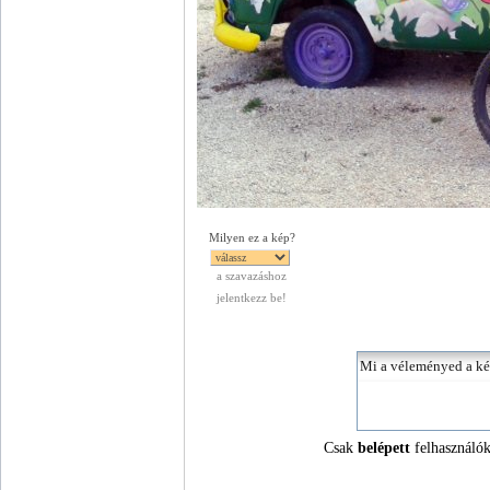
Milyen ez a kép?
a szavazáshoz
jelentkezz be!
Csak
belépett
felhasználók