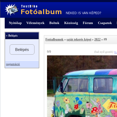
Nyitólap
Vélemények
Boltok
Közösség
Fórum
Csapatok
» Belépés
Fotóalbumok
»
saját tekerés képei
»
2022
» #9
Belépés
‹
9/9
(bal nyíl gomb)
regisztráció