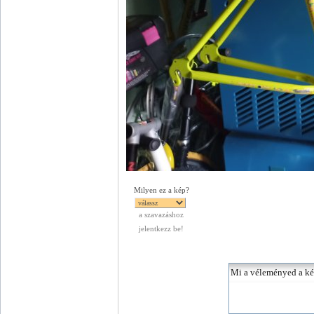
Milyen ez a kép?
a szavazáshoz
jelentkezz be!