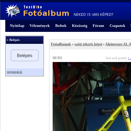
Nyitólap
Vélemények
Boltok
Közösség
Fórum
Csapatok
» Belépés
Fotóalbumok
»
saját tekerés képei
»
Alpinestars AL-
Belépés
‹
68/301
(bal nyíl gomb)
regisztráció