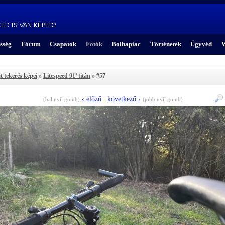
sség
Fórum
Csapatok
Fotók
Bolhapiac
Történetek
Ügyvéd
W
t tekerés képei
»
Litespeed 91’ titán
» #57
‹ előző
következő ›
(bal nyíl gomb)
(jobb nyíl gomb)