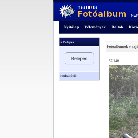
Nyitólap
Vélemények
Boltok
Közö
» Belépés
Fotóalbumok
»
sajá
Belépés
57/148
regisztráció