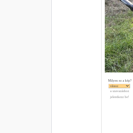
Milyen ez a kép?
a szavazáshoz
jelentkezz be!