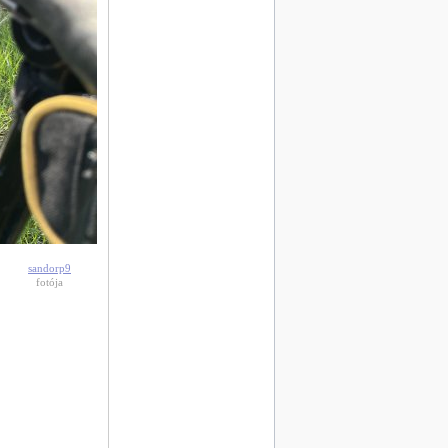
sandorp9
fotója