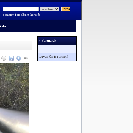
összetett fotóalbum keresés
iki
» Partnerek
legyen Ön is partner!