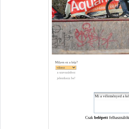
Milyen ez a kép?
a szavazáshoz
jelentkezz be!
Csak
belépett
felhasználók