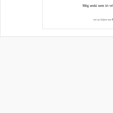
Még senki nem írt vé
ezt az képet ma