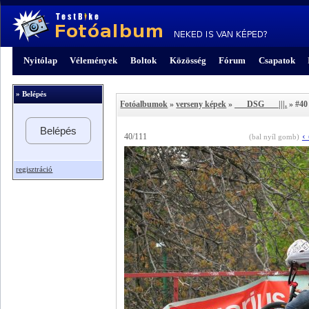
Nyitólap
Vélemények
Boltok
Közösség
Fórum
Csapatok
» Belépés
Fotóalbumok
»
verseny képek
»
___DSG___ |||.
» #40
Belépés
‹
40/111
(bal nyíl gomb)
regisztráció