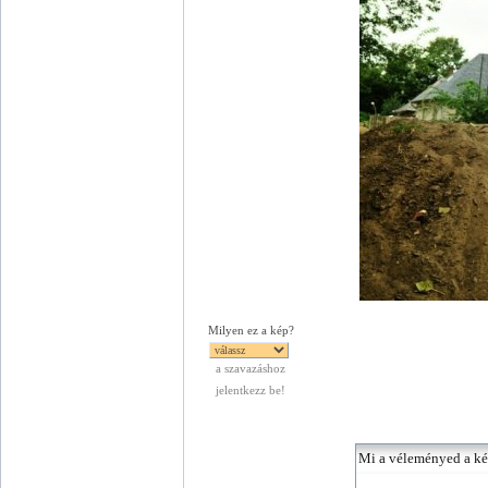
Milyen ez a kép?
a szavazáshoz
jelentkezz be!