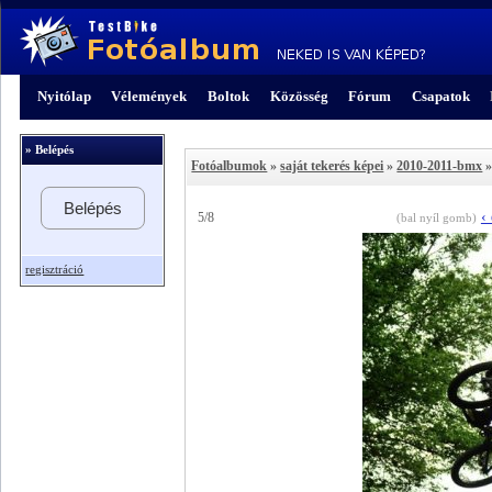
Nyitólap
Vélemények
Boltok
Közösség
Fórum
Csapatok
» Belépés
Fotóalbumok
»
saját tekerés képei
»
2010-2011-bmx
»
Belépés
‹
5/8
(bal nyíl gomb)
regisztráció