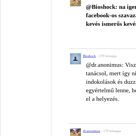
@Bioshock: na igen
facebook-os szavaz
kevés ismerős kevé
Bioshock
- 179 hónapja
@dr.anonimus: Vis
tanácsol, mert így n
indokolások és duz
egyértelmű lenne, h
el a helyezés.
dr.anonimus
- 179 hónapja