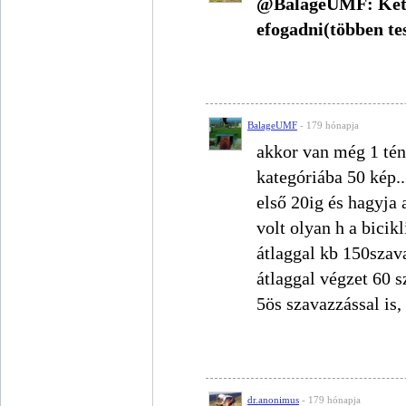
@BalageUMF: Két do
efogadni(többen tes
BalageUMF
- 179 hónapja
akkor van még 1 tény
kategóriába 50 kép..
első 20ig és hagyja a
volt olyan h a bicik
átlaggal kb 150szava
átlaggal végzet 60 s
5ös szavazzással is
dr.anonimus
- 179 hónapja