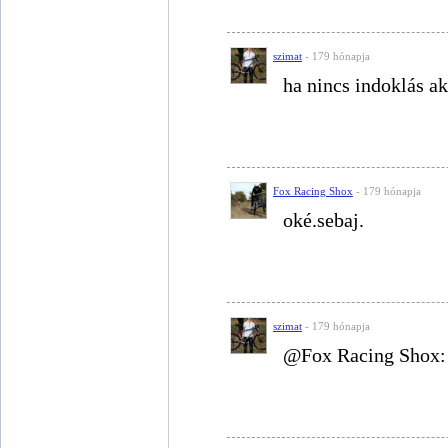
szimat
- 179 hónapja
ha nincs indoklás a
Fox Racing Shox
- 179 hónapja
oké.sebaj.
szimat
- 179 hónapja
@Fox Racing Shox: 