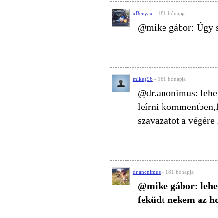
xBenyax
- 181 hónapja
@mike gábor: Úgy se
mikeg96
- 181 hónapja
@dr.anonimus: lehet
leírni kommentben,f
szavazatot a végére
dr.anonimus
- 181 hónapja
@mike gábor: lehet
feküdt nekem az ho