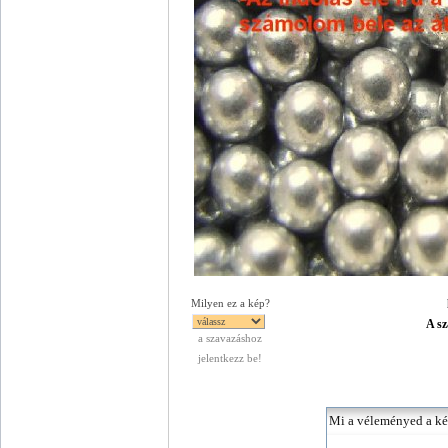
Milyen ez a kép?
A sz
a szavazáshoz
jelentkezz be!