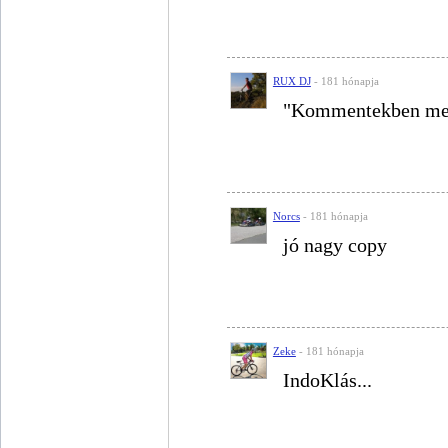
RUX DJ
- 181 hónapja
"Kommentekben meg
Norcs
- 181 hónapja
jó nagy copy
Zeke
- 181 hónapja
IndoKlás...