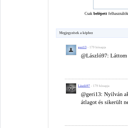
Csak
belépett
felhasználók
Megjegyzések a képhez
geri13
- 179 hónapja
@László97: Láttom 
László97
- 179 hónapja
@geri13: Nyilván ak
átlagot és sikerült n