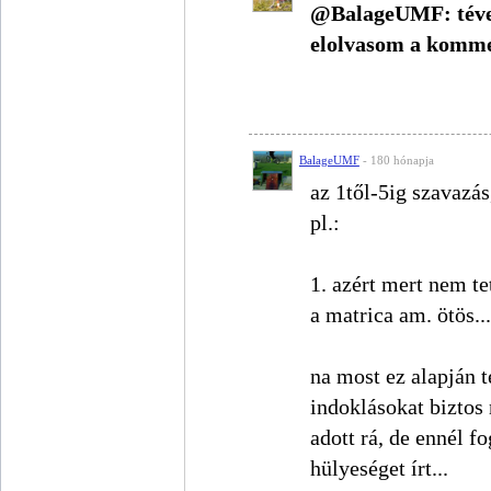
@BalageUMF: téves
elolvasom a komm
BalageUMF
- 180 hónapja
az 1től-5ig szavazás
pl.:
1. azért mert nem te
a matrica am. ötös...
na most ez alapján 
indoklásokat biztos
adott rá, de ennél f
hülyeséget írt...