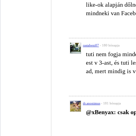
like-ok alapján dőln
mindneki van Faceb
rastabeni07
- 180 hónapja
tuti nem fogja mind
est v 3-ast, és tuti 
ad, mert mindig is v
dr.anonimus
- 181 hónapja
@xBenyax: csak op