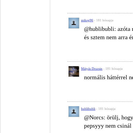
mikeg96
- 181 hónapja
@hublibubli: azóta m
és sztem nem arra é
Mátyás Druzsin
- 181 hónapja
normális háttérrel n
hublibubli
- 181 hónapja
@Norcs: örülj, hogy
pepsyyy nem csinál 