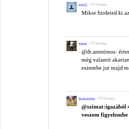
geri13
- 179 hónapja
Mikor hirdeted ki a
szimat
- 179 hónapja
@dr.anonimus: értem
még valamit akartam
eszembe jut majd 
dr.anonimus
- 179 hónapja
@szimat:igazából 4
veszem figyelembe 