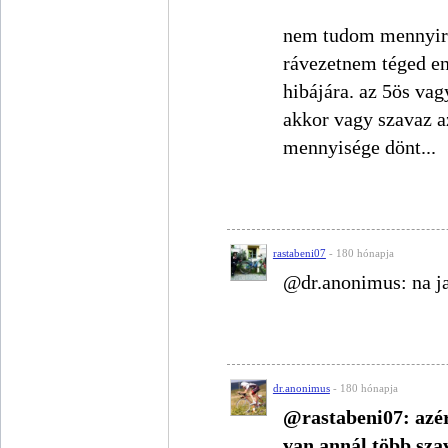
nem tudom mennyire 
rávezetnem téged e
hibájára. az 5ös va
akkor vagy szavaz a
mennyisége dönt...
rastabeni07
- 180 hónapja
@dr.anonimus: na ja
dr.anonimus
- 180 hónapja
@rastabeni07: azér
van annál több sza