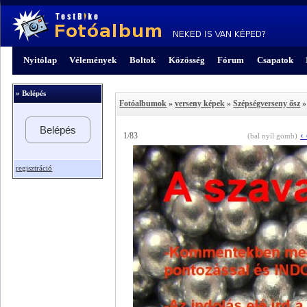
Nyitólap
Vélemények
Boltok
Közösség
Fórum
Csapatok
» Belépés
Fotóalbumok
»
verseny képek
»
Szépségverseny ősz
»
Belépés
‹
1/83
(bal nyíl gomb)
regisztráció