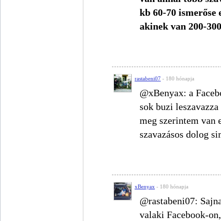
kb 60-70 ismerőse 
akinek van 200-30
rastabeni07
- 180 hónapja
@xBenyax: a Faceboo
sok buzi leszavazza
meg szerintem van 
szavazásos dolog si
xBenyax
- 180 hónapja
@rastabeni07: Sajna
valaki Facebook-on,m