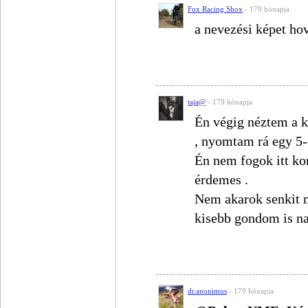
Fox Racing Shox
- 179 hónapja
a nevezési képet ho
taja@
- 179 hónapja
Én végig néztem a ké
, nyomtam rá egy 5-ö
Én nem fogok itt k
érdemes .
Nem akarok senkit m
kisebb gondom is na
dr.anonimus
- 179 hónapja