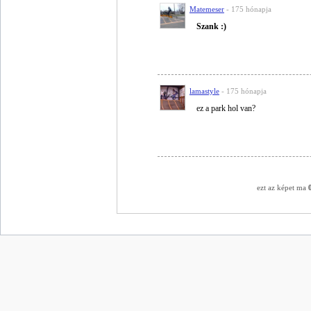
Matemeser
- 175 hónapja
Szank :)
lamastyle
- 175 hónapja
ez a park hol van?
ezt az képet ma