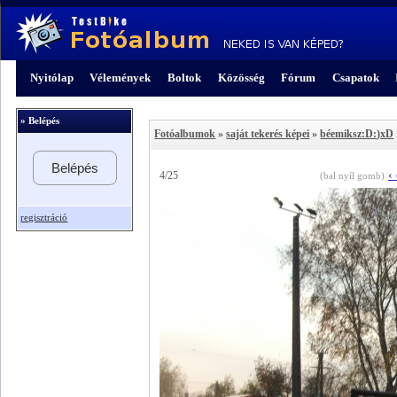
Nyitólap
Vélemények
Boltok
Közösség
Fórum
Csapatok
» Belépés
Fotóalbumok
»
saját tekerés képei
»
béemiksz:D:)xD
Belépés
‹
4/25
(bal nyíl gomb)
regisztráció