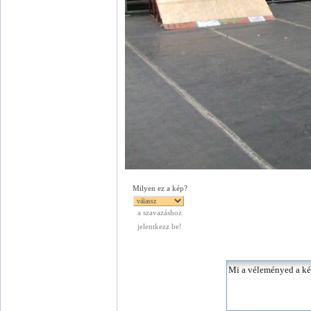
Milyen ez a kép?
a szavazáshoz
jelentkezz be!