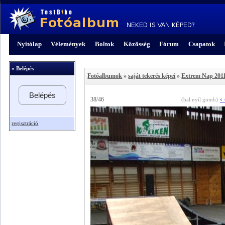
Nyitólap
Vélemények
Boltok
Közösség
Fórum
Csapatok
» Belépés
Fotóalbumok
»
saját tekerés képei
»
Extrem Nap 2011
Belépés
‹
38/46
(bal nyíl gomb)
regisztráció