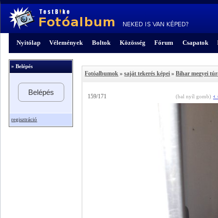
Nyitólap
Vélemények
Boltok
Közösség
Fórum
Csapatok
» Belépés
Fotóalbumok
»
saját tekerés képei
»
Bihar megyei tú
Belépés
‹
159/171
(bal nyíl gomb)
regisztráció