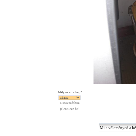
Milyen ez a kép?
a szavazáshoz
jelentkezz be!