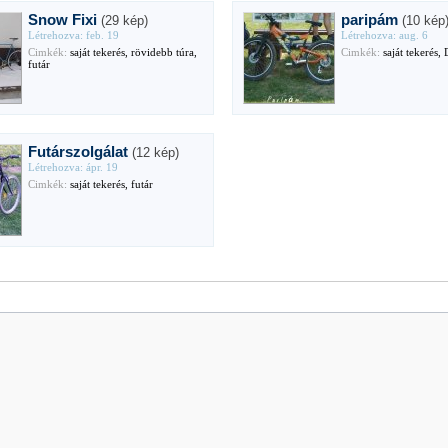
Snow Fixi
paripám
(29 kép)
(10 kép
Létrehozva: feb. 19
Létrehozva: aug. 6
Cimkék:
saját tekerés, rövidebb túra,
Cimkék:
saját tekerés, 
futár
Futárszolgálat
(12 kép)
Létrehozva: ápr. 19
Cimkék:
saját tekerés, futár