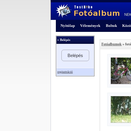
Nyitólap
Vélemények
Boltok
Közö
» Belépés
Fotóalbumok
» futá
Belépés
regisztráció