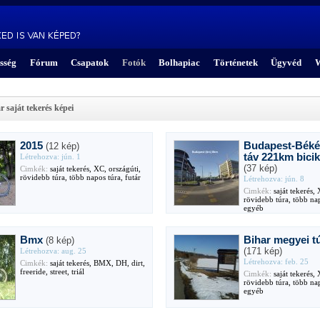
sség
Fórum
Csapatok
Fotók
Bolhapiac
Történetek
Ügyvéd
W
r saját tekerés képei
2015
Budapest-Béké
(12 kép)
táv 221km bicik
Létrehozva: jún. 1
(37 kép)
Cimkék:
saját tekerés, XC, országúti,
rövidebb túra, több napos túra, futár
Létrehozva: jún. 8
Cimkék:
saját tekerés, 
rövidebb túra, több nap
egyéb
Bmx
Bihar megyei t
(8 kép)
(171 kép)
Létrehozva: aug. 25
Létrehozva: feb. 25
Cimkék:
saját tekerés, BMX, DH, dirt,
freeride, street, triál
Cimkék:
saját tekerés, 
rövidebb túra, több nap
egyéb