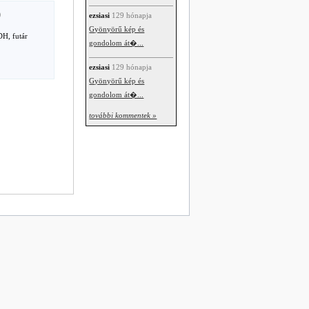
)
ezsiasi
129 hónapja
Gyönyörű kép és
DH, futár
gondolom át�...
ezsiasi
129 hónapja
Gyönyörű kép és
gondolom át�...
további kommentek »