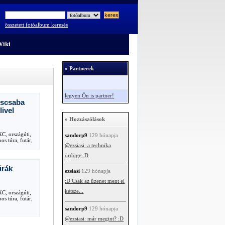
összetett fotóalbum keresés
iki
» Partnerek
legyen Ön is partner!
scsaba
livel
» Hozzászólások
XC, országúti,
sandorp9
129 hónapja
os túra, futár,
@ezsiasi: a technika
ördöge :D
úrák
ezsiasi
129 hónapja
:D Csak az üzenet ment el
kétsze...
XC, országúti,
os túra, futár,
sandorp9
129 hónapja
@ezsiasi: már megint? :D