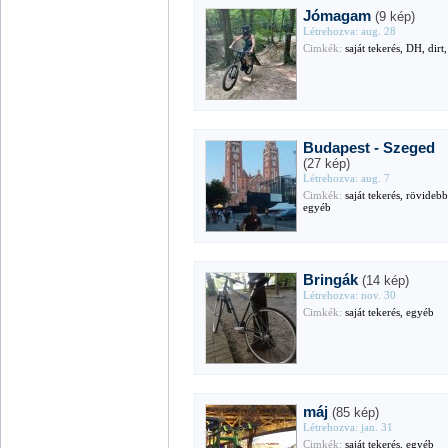
Jómagam
(9 kép)
Létrehozva: aug. 28
Cimkék:
saját tekerés, DH, dirt
Budapest - Szeged
(27 kép)
Létrehozva: aug. 7
Cimkék:
saját tekerés, rövidebb
egyéb
Bringák
(14 kép)
Létrehozva: nov. 30
Cimkék:
saját tekerés, egyéb
máj
(85 kép)
Létrehozva: jan. 31
Cimkék:
saját tekerés, egyéb