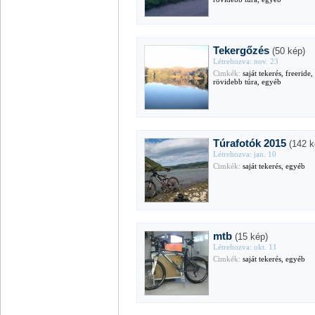
Tekergőzés
(50 kép)
Létrehozva: nov. 23
Cimkék:
saját tekerés, freeride
rövidebb túra, egyéb
Túrafotók 2015
(142 k
Létrehozva: jan. 10
Cimkék:
saját tekerés, egyéb
mtb
(15 kép)
Létrehozva: okt. 11
Cimkék:
saját tekerés, egyéb