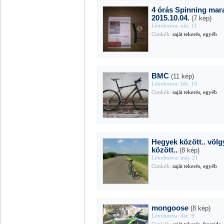
4 órás Spinning mar
2015.10.04.
(7 kép)
Létrehozva: okt. 11
Cimkék:
saját tekerés, egyéb
BMC
(11 kép)
Létrehozva: feb. 19
Cimkék:
saját tekerés, egyéb
Hegyek között.. völg
között..
(8 kép)
Létrehozva: máj. 21
Cimkék:
saját tekerés, egyéb
mongoose
(8 kép)
Létrehozva: dec. 9