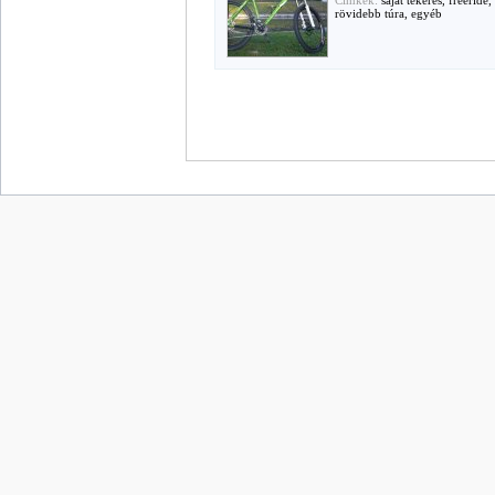
Cimkék:
saját tekerés, freeride
rövidebb túra, egyéb