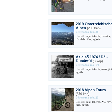
2019 Österreichisch
Alpen
(205 kép)
Létrehozva: feb. 28
Cimkék:
saját tekerés, freeride
rövidebb túra, egyéb
Az első 1974 / Dél-
Dunántúl
(8 kép)
Létrehozva: máj. 30
Cimkék:
saját tekerés, országúti
egyéb
2018 Alpen Tours
(379 kép)
Létrehozva: feb. 20
Cimkék:
saját tekerés, XC, röv
túra, egyéb