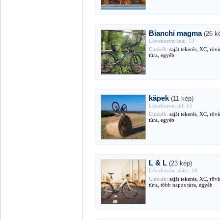
Bianchi magma
(26 k
Létrehozva: máj. 13
Cimkék:
saját tekerés, XC, röv
túra, egyéb
käpek
(11 kép)
Létrehozva: júl. 13
Cimkék:
saját tekerés, XC, röv
túra, egyéb
L & L
(23 kép)
Létrehozva: márc. 10
Cimkék:
saját tekerés, XC, röv
túra, több napos túra, egyéb