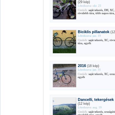
(29 kép)
Létrehozva: okt. 25
Cimkék:
saját tekerés, DH, XC,
rövidebb túra, több napos túra
Biciklis pillanatok
(1
Létrehozva: jan. 19
Cimkék:
saját tekerés, XC, röv
túra, egyéb
2016
(18 kép)
Létrehozva: jan. 31
Cimkék:
saját tekerés, XC, orsz
egyéb
Dancelli, tekergések
(12 kép)
Létrehozva: aug. 19
Cimkék:
saját tekerés, országúti
rövidebb túra, egyéb