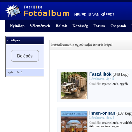
Nyitólap
Vélemények
Boltok
Közösség
Fórum
Csapatok
» Belépés
Fotóalbumok
» egyéb saját tekerés képei
Belépés
regisztráció
Faszállítók
(348 kép)
Létrehozva: ápr. 5
Cimkék:
saját tekerés, egyéb
innen-onnan
(187 kép
Létrehozva: dec. 8
Cimkék:
saját tekerés, rövidebb
több napos túra, egyéb