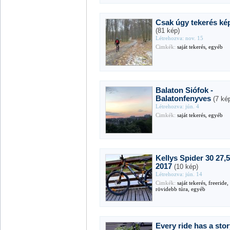
Csak úgy tekerés ké
(81 kép)
Létrehozva: nov. 15
Cimkék:
saját tekerés, egyéb
Balaton Siófok -
Balatonfenyves
(7 ké
Létrehozva: jún. 4
Cimkék:
saját tekerés, egyéb
Kellys Spider 30 27,
2017
(10 kép)
Létrehozva: jún. 14
Cimkék:
saját tekerés, freeride,
rövidebb túra, egyéb
Every ride has a sto