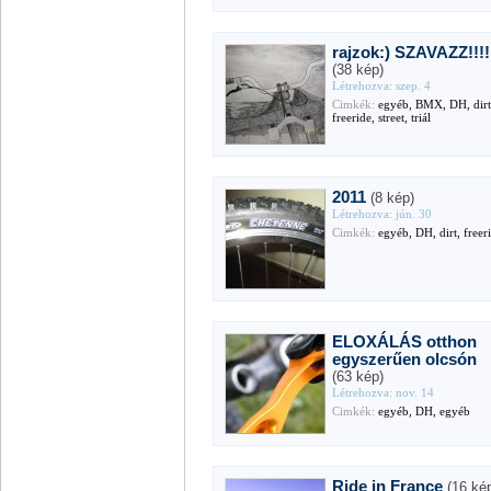
rajzok:) SZAVAZZ!!!!
(38 kép)
Létrehozva: szep. 4
Cimkék:
egyéb, BMX, DH, dirt
freeride, street, triál
2011
(8 kép)
Létrehozva: jún. 30
Cimkék:
egyéb, DH, dirt, freer
ELOXÁLÁS otthon
egyszerűen olcsón
(63 kép)
Létrehozva: nov. 14
Cimkék:
egyéb, DH, egyéb
Ride in France
(16 ké