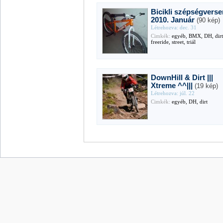
Bicikli szépségvers
2010. Január
(90 kép)
Létrehozva: dec. 31
Cimkék:
egyéb, BMX, DH, dirt
freeride, street, triál
DownHill & Dirt |||
Xtreme ^^|||
(19 kép)
Létrehozva: júl. 22
Cimkék:
egyéb, DH, dirt