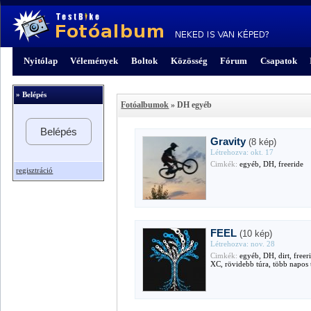
Nyitólap
Vélemények
Boltok
Közösség
Fórum
Csapatok
» Belépés
Fotóalbumok
» DH egyéb
Belépés
Gravity
(8 kép)
Létrehozva: okt. 17
Cimkék:
egyéb, DH, freeride
regisztráció
FEEL
(10 kép)
Létrehozva: nov. 28
Cimkék:
egyéb, DH, dirt, freer
XC, rövidebb túra, több napos 