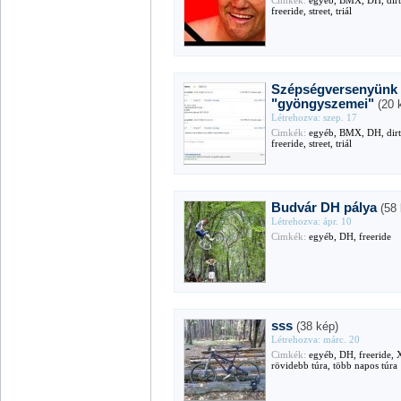
Cimkék:
egyéb, BMX, DH, dirt
freeride, street, triál
Szépségversenyünk
"gyöngyszemei"
(20 
Létrehozva: szep. 17
Cimkék:
egyéb, BMX, DH, dirt
freeride, street, triál
Budvár DH pálya
(58
Létrehozva: ápr. 10
Cimkék:
egyéb, DH, freeride
sss
(38 kép)
Létrehozva: márc. 20
Cimkék:
egyéb, DH, freeride, 
rövidebb túra, több napos túra