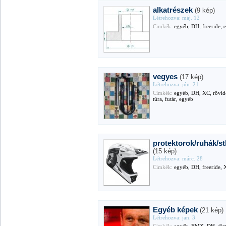
alkatrészek
(9 kép)
Létrehozva: máj. 12
Cimkék:
egyéb, DH, freeride, 
vegyes
(17 kép)
Létrehozva: jún. 21
Cimkék:
egyéb, DH, XC, rövi
túra, futár, egyéb
protektorok/ruhák/s
(15 kép)
Létrehozva: márc. 28
Cimkék:
egyéb, DH, freeride,
Egyéb képek
(21 kép)
Létrehozva: jan. 3