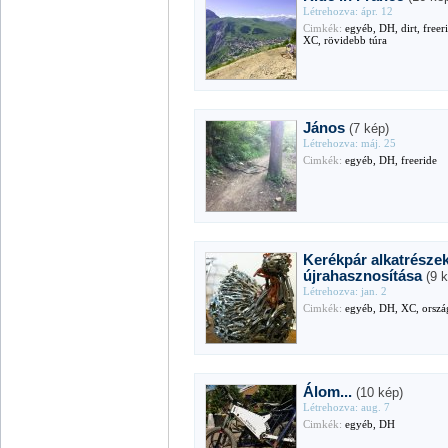
Létrehozva: ápr. 12
Cimkék:
egyéb, DH, dirt, freer
XC, rövidebb túra
János
(7 kép)
Létrehozva: máj. 25
Cimkék:
egyéb, DH, freeride
Kerékpár alkatrésze
újrahasznosítása
(9 
Létrehozva: jan. 2
Cimkék:
egyéb, DH, XC, orszá
Álom...
(10 kép)
Létrehozva: aug. 7
Cimkék:
egyéb, DH