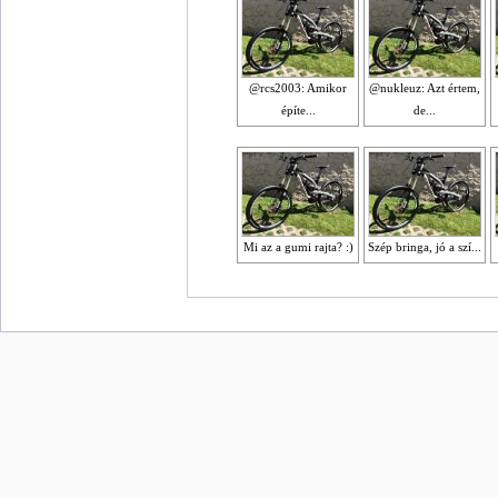
@rcs2003: Amikor
@nukleuz: Azt értem,
építe...
de...
Mi az a gumi rajta? :)
Szép bringa, jó a szí...