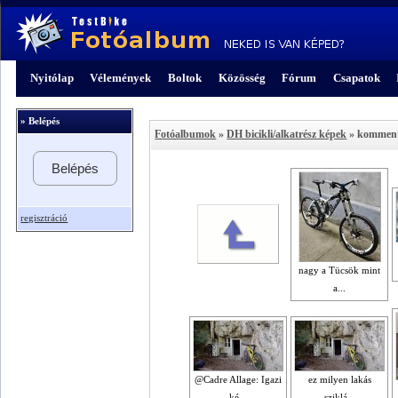
Nyitólap
Vélemények
Boltok
Közösség
Fórum
Csapatok
» Belépés
Fotóalbumok
»
DH bicikli/alkatrész képek
» kommen
Belépés
regisztráció
nagy a Tücsök mint
a...
@Cadre Allage: Igazi
ez milyen lakás
ké...
sziklá...