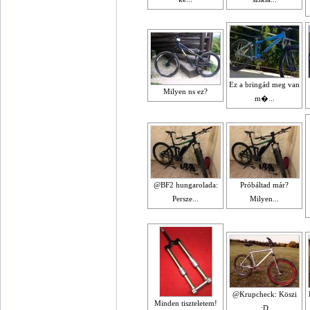
Ez a bringád meg van
Milyen ns ez?
m�...
@BF2 hungarolada:
Próbáltad már?
Persze...
Milyen...
@Krupcheck: Köszi
Minden tiszteletem!
:D