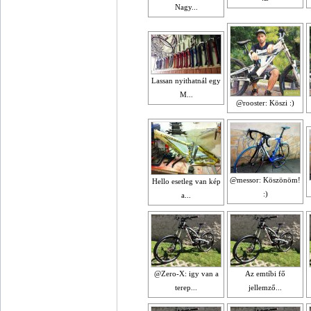
Nagy...
Lassan nyithatnál egy
M...
@rooster: Köszi :)
@messor: Köszönöm!
Hello esetleg van kép
:)
a...
@Zero-X: igy van a
Az emtíbi fő
terep...
jellemző...