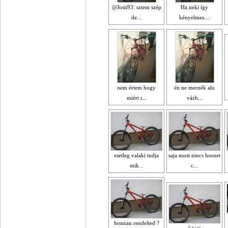
@Josii93: sztem szép
Ha neki így
de...
kényelmes....
nem értem hogy
én ne mernék alu
miért r...
vázh...
esetleg valaki tudja
saja most nincs hornet
mik...
c...
honnan rendelted ?