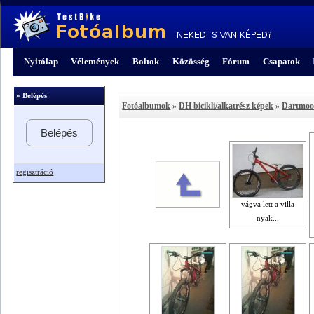
Nyitólap
Vélemények
Boltok
Közösség
Fórum
Csapatok
» Belépés
Fotóalbumok
»
DH bicikli/alkatrész képek
»
Dartmoo
Belépés
regisztráció
vágva lett a villa
nyak...