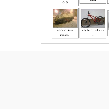
köszi
O_O
a kép geciszar
szép bicó, csak azt a
minősé...
...