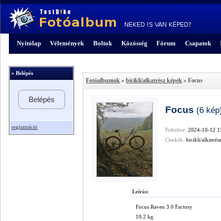
Nyitólap
Vélemények
Boltok
Közösség
Fórum
Csapatok
» Belépés
Fotóalbumok
»
bicikli/alkatrész képek
» Focus
Belépés
Focus
(6 kép
regisztráció
Feltöltve:
2024-10-12 1
Cimkék:
bicikli/alkatrés
Leírás:
Focus Raven 3.0 Factory
10.2 kg