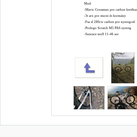
Mod:
-Mavic Crossmax pro carbon keréksze
-3t arx pro stucni és kormány
-Fsa sl 280cw carbon pro nyeregcső
-Prologo Scratch M5 PAS nyereg
-Sunrace mx8 11-46 sor